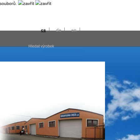
souborů.
cs
de
en