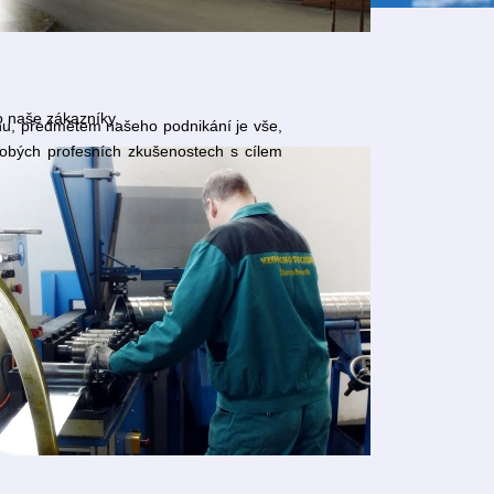
o naše zákazníky.
hu, předmětem našeho podnikání je vše,
dobých profesních zkušenostech s cílem
Více