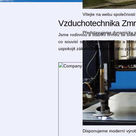
Vítejte na webu společnosti
Vzduchotechnika Zmrzlík
Představujeme dynamicky se 
Jsme rodinnou a stabilní firmou se sí
co souvisí se vzduchotechnikou a klim
uspokojit zákazníka ve všech jeho poža
Disponujeme moderní výrobn