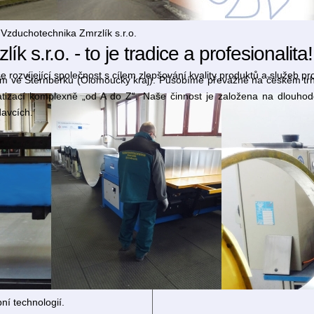
 Vzduchotechnika Zmrzlík s.r.o.
 s.r.o. - to je tradice a profesionalita!
rozvíjející společnost s cílem zlepšování kvality produktů a služeb pr
dlem ve Šternberku (Olomoucký kraj). Působíme převážně na českém tr
atizací komplexně „od A do Z“. Naše činnost je založena na dlouho
davcích.
í technologií.