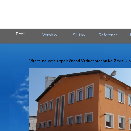
Profil
Výrobky
Služby
Reference
Vítejte na webu společnosti Vzduchotechnika Zmrzlík s.