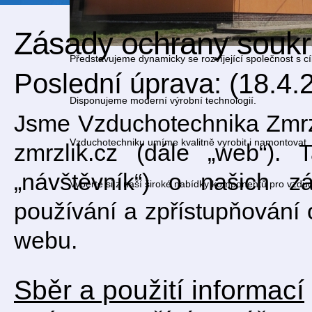
Zásady ochrany souk
Představujeme dynamicky se rozvíjející společnost s cí
Poslední úprava: (18.4.
Disponujeme moderní výrobní technologií.
Jsme Vzduchotechnika Zmrzlík
Vzduchotechniku umíme kvalitně vyrobit i namontovat.
zmrzlik.cz (dále „web“). 
„návštěvník“) o našich z
Vyberte si z naší široké nabídky komponentů pro vzdu
používání a zpřístupňování 
webu.
Sběr a použití informací