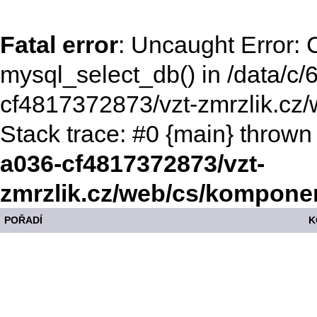
Fatal error
: Uncaught Error: C
mysql_select_db() in /data/c
cf4817372873/vzt-zmrzlik.cz
Stack trace: #0 {main} thrown
a036-cf4817372873/vzt-
zmrzlik.cz/web/cs/kompone
POŘADÍ
K